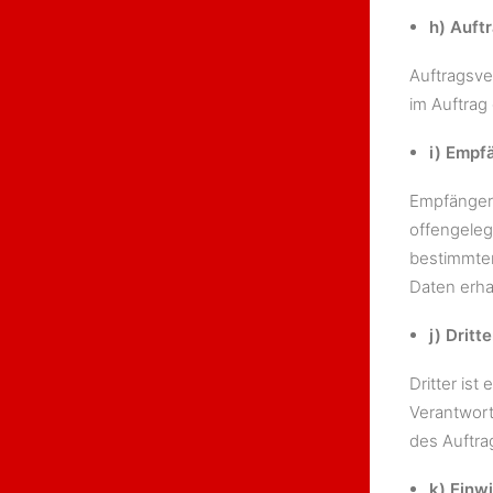
h) Auft
Auftragsve
im Auftrag
i) Empf
Empfänger 
offengeleg
bestimmte
Daten erha
j) Dritte
Dritter ist
Verantwort
des Auftra
k) Einwi