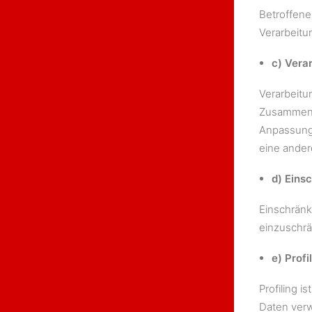
Betroffene
Verarbeitu
c) Vera
Verarbeitu
Zusammenha
Anpassung 
eine ander
d) Eins
Einschränk
einzuschr
e) Profi
Profiling 
Daten verw