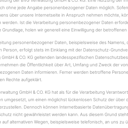
eitung der BVG Verwaltung GmbH & CO. KG. Eine Nutzung der In
ich ohne jede Angabe personenbezogener Daten möglich. Sofer
ens über unsere Internetseite in Anspruch nehmen möchte, kö
ch werden. Ist die Verarbeitung personenbezogener Daten erforde
e Grundlage, holen wir generell eine Einwilligung der betroffenen
eitung personenbezogener Daten, beispielsweise des Namens, d
n Person, erfolgt stets im Einklang mit der Datenschutz-Grundv
 GmbH & CO. KG geltenden landesspezifischen Datenschutzbes
rnehmen die Öffentlichkeit über Art, Umfang und Zweck der vo
zogenen Daten informieren. Ferner werden betroffene Personen
n Rechte aufgeklärt.
rwaltung GmbH & CO. KG hat als für die Verarbeitung Verantwortl
umgesetzt, um einen möglichst lückenlosen Schutz der über d
erzustellen. Dennoch können Internetbasierte Datenübertragung
Schutz nicht gewährleistet werden kann. Aus diesem Grund steh
 auf alternativen Wegen, beispielsweise telefonisch, an uns zu ü