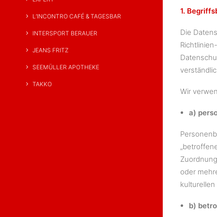
1. Begrif
L’INCONTRO CAFÉ & TAGESBAR
Die Datens
INTERSPORT BERAUER
Richtlini
JEANS FRITZ
Datenschut
SEEMÜLLER APOTHEKE
verständli
TAKKO
Wir verwen
a) pers
Personenbe
„betroffene
Zuordnung 
oder mehre
kulturellen
b) betr