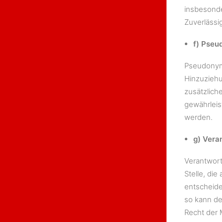
insbesonde
Zuverlässi
f) Pseu
Pseudonymi
Hinzuziehu
zusätzlich
gewährleis
werden.
g) Vera
Verantwortl
Stelle, di
entscheide
so kann de
Recht der 