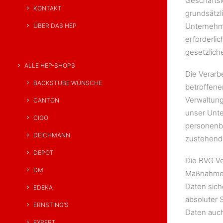
Geschäftsl
KONTAKT
grundsätzl
Unternehm
ÜBER DAS HEP
erforderli
gesetzlich
ALLE HEP-SHOPS
Die Verarb
BACKSTUBE WÜNSCHE
betroffene
Verwaltung
CANTON
unser Unte
CIGO
personenbe
DEICHMANN
zustehende
DEPOT
Die BVG Ve
DM
Maßnahmen 
Daten sich
EDEKA
absoluter 
ERNSTING’S
Daten auch
EXPERT