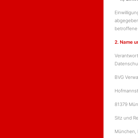
Einwilligun
abgegebene
betroffene
2. Name un
Verantwort
Datenschut
BVG Verwa
Hofmannst
81379 Mü
Sitz und Re
München, 