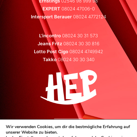
Ernstings
02546 98 999 98
EXPERT
08024 47006-0
Intersport Berauer
08024 4772124
L’incontro
08024 30 31 573
Jeans Fritz
08024 30 30 816
Lotto Post Cigo
08024 4749942
Takko
08024 30 30 340
Wir verwenden Cookies, um dir die bestmögliche Erfahrung auf
unserer Website zu bieten.
HEP
| Holzkirchner Einkaufsparadies