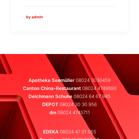
by admin
Apotheke Seemüller
08024 3030459
Canton China-Restaurant
08024 4749890
Deichmann Schuhe
08024 64 67 985
DEPOT
08024 30 30 956
dm
08024 4745711
EDEKA
08024 47 01 055