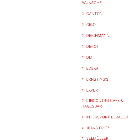
WÜNSCHE
CANTON
CIGO
DEICHMANN
DEPOT
DM
EDEKA
ERNSTING’S
EXPERT
L’INCONTRO CAFÉ &
TAGESBAR
INTERSPORT BERAUER
JEANS FRITZ
SEEMÜLLER