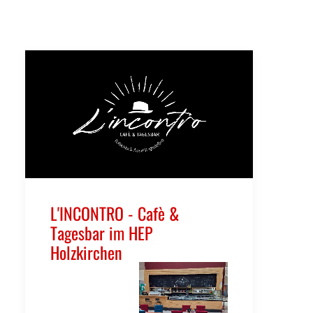
L'INCONTRO - Cafè &
Tagesbar im HEP
Holzkirchen