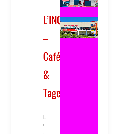
L’INCONTRO
–
Café
&
Tagesbar
L
’